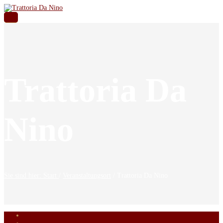
Trattoria Da
Nino
Sie sind hier: Start
/
Veranstaltungsort
/
Trattoria Da Nino
0 Kommentare