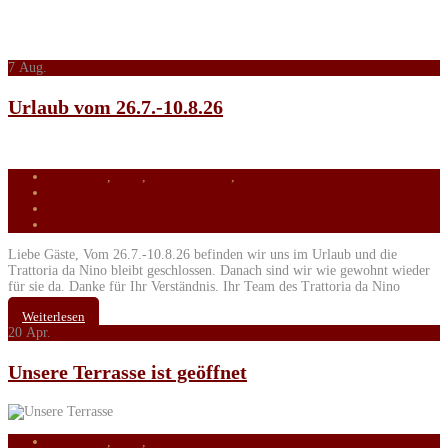
7
Aug.
Urlaub vom 26.7.-10.8.26
Allgemein
,
Blog
,
Uncategorized
,
Unsere Neuigkeiten
0 Kommentare
4
Teilen
Liebe Gäste, Vom 26.7.-10.8.26 befinden wir uns im Urlaub und die
Trattoria da Nino bleibt geschlossen. Danach sind wir wie gewohnt wieder
für sie da. Danke für Ihr Verständnis. Ihr Team des Trattoria da Nino
Weiterlesen
20
Apr.
Unsere Terrasse ist geöffnet
Allgemein
,
Blog
,
Unsere Neuigkeiten