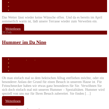
0 Kommentare
14
Teilen
Das Wetter lässt wieder keine Wünsche offen. Und da es bereits im April
sommerlich warm ist, lädt unsere Terrasse wieder zum Verweilen ein.
Weiterlesen
20
Feb.
Hummer im Da Nino
Allgemein
,
Blog
,
Unsere Neuigkeiten
0 Kommentare
9
Teilen
Ob man einfach mal so dem hektischen Alltag entfliehen möchte, oder ein
besonderer Anlass der Grund für einen Besuch in unserem Hause ist. Für
Feinschmecker haben wir etwas ganz besonderes für Sie. Verwöhnen Sie
sich doch einfach mal mit unseren Hummer – Spezialitäten. Hummer wird
speziell von uns nur für Ihren Besuch zubereitet. Sie finden […]
Weiterlesen