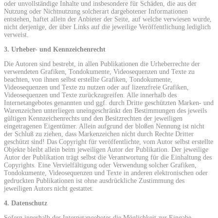
oder unvollständige Inhalte und insbesondere für Schäden, die aus der
Nutzung oder Nichtnutzung solcherart dargebotener Informationen
entstehen, haftet allein der Anbieter der Seite, auf welche verwiesen wurde,
nicht derjenige, der über Links auf die jeweilige Veröffentlichung lediglich
verweist.
3. Urheber- und Kennzeichenrecht
Die Autoren sind bestrebt, in allen Publikationen die Urheberrechte der
verwendeten Grafiken, Tondokumente, Videosequenzen und Texte zu
beachten, von ihnen selbst erstellte Grafiken, Tondokumente,
Videosequenzen und Texte zu nutzen oder auf lizenzfreie Grafiken,
Videosequenzen und Texte zurückzugreifen. Alle innerhalb des
Internetangebotes genannten und ggf. durch Dritte geschützten Marken- und
Warenzeichen unterliegen uneingeschränkt den Bestimmungen des jeweils
gültigen Kennzeichenrechts und den Besitzrechten der jeweiligen
eingetragenen Eigentümer. Allein aufgrund der bloßen Nennung ist nicht
der Schluß zu ziehen, dass Markenzeichen nicht durch Rechte Dritter
geschützt sind! Das Copyright für veröffentlichte, vom Autor selbst erstellte
Objekte bleibt allein beim jeweiligen Autor der Publikation. Der jeweilige
Autor der Publikation trägt selbst die Verantwortung für die Einhaltung des
Copyrights. Eine Vervielfältigung oder Verwendung solcher Grafiken,
Tondokumente, Videosequenzen und Texte in anderen elektronischen oder
gedruckten Publikationen ist ohne ausdrückliche Zustimmung des
jeweiligen Autors nicht gestattet.
4. Datenschutz
Sofern innerhalb des Internetangebotes die Möglichkeit zur Eingabe