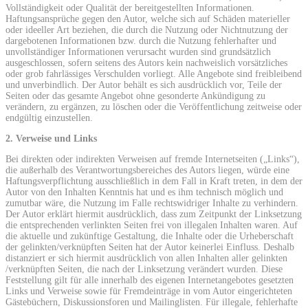
Vollständigkeit oder Qualität der bereitgestellten Informationen.
Haftungsansprüche gegen den Autor, welche sich auf Schäden materieller
oder ideeller Art beziehen, die durch die Nutzung oder Nichtnutzung der
dargebotenen Informationen bzw. durch die Nutzung fehlerhafter und
unvollständiger Informationen verursacht wurden sind grundsätzlich
ausgeschlossen, sofern seitens des Autors kein nachweislich vorsätzliches
oder grob fahrlässiges Verschulden vorliegt. Alle Angebote sind freibleibend
und unverbindlich. Der Autor behält es sich ausdrücklich vor, Teile der
Seiten oder das gesamte Angebot ohne gesonderte Ankündigung zu
verändern, zu ergänzen, zu löschen oder die Veröffentlichung zeitweise oder
endgültig einzustellen.
2. Verweise und Links
Bei direkten oder indirekten Verweisen auf fremde Internetseiten („Links“),
die außerhalb des Verantwortungsbereiches des Autors liegen, würde eine
Haftungsverpflichtung ausschließlich in dem Fall in Kraft treten, in dem der
Autor von den Inhalten Kenntnis hat und es ihm technisch möglich und
zumutbar wäre, die Nutzung im Falle rechtswidriger Inhalte zu verhindern.
Der Autor erklärt hiermit ausdrücklich, dass zum Zeitpunkt der Linksetzung
die entsprechenden verlinkten Seiten frei von illegalen Inhalten waren. Auf
die aktuelle und zukünftige Gestaltung, die Inhalte oder die Urheberschaft
der gelinkten/verknüpften Seiten hat der Autor keinerlei Einfluss. Deshalb
distanziert er sich hiermit ausdrücklich von allen Inhalten aller gelinkten
/verknüpften Seiten, die nach der Linksetzung verändert wurden. Diese
Feststellung gilt für alle innerhalb des eigenen Internetangebotes gesetzten
Links und Verweise sowie für Fremdeinträge in vom Autor eingerichteten
Gästebüchern, Diskussionsforen und Mailinglisten. Für illegale, fehlerhafte