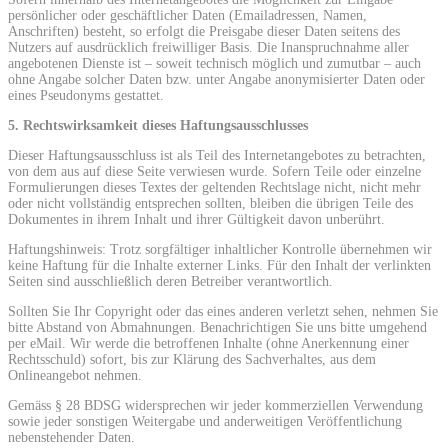
persönlicher oder geschäftlicher Daten (Emailadressen, Namen,
Anschriften) besteht, so erfolgt die Preisgabe dieser Daten seitens des
Nutzers auf ausdrücklich freiwilliger Basis. Die Inanspruchnahme aller
angebotenen Dienste ist – soweit technisch möglich und zumutbar – auch
ohne Angabe solcher Daten bzw. unter Angabe anonymisierter Daten oder
eines Pseudonyms gestattet.
5. Rechtswirksamkeit dieses Haftungsausschlusses
Dieser Haftungsausschluss ist als Teil des Internetangebotes zu betrachten,
von dem aus auf diese Seite verwiesen wurde. Sofern Teile oder einzelne
Formulierungen dieses Textes der geltenden Rechtslage nicht, nicht mehr
oder nicht vollständig entsprechen sollten, bleiben die übrigen Teile des
Dokumentes in ihrem Inhalt und ihrer Gültigkeit davon unberührt.
Haftungshinweis: Trotz sorgfältiger inhaltlicher Kontrolle übernehmen wir
keine Haftung für die Inhalte externer Links. Für den Inhalt der verlinkten
Seiten sind ausschließlich deren Betreiber verantwortlich.
Sollten Sie Ihr Copyright oder das eines anderen verletzt sehen, nehmen Sie
bitte Abstand von Abmahnungen. Benachrichtigen Sie uns bitte umgehend
per eMail. Wir werde die betroffenen Inhalte (ohne Anerkennung einer
Rechtsschuld) sofort, bis zur Klärung des Sachverhaltes, aus dem
Onlineangebot nehmen.
Gemäss § 28 BDSG widersprechen wir jeder kommerziellen Verwendung
sowie jeder sonstigen Weitergabe und anderweitigen Veröffentlichung
nebenstehender Daten.