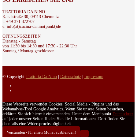
TRATTORIA DA NINO
Kanalstraße 30, 09113 Chemnitz
t: +49 371 372707
e: info(at)cucina-danino(punkt)de
ÖFFNUNGSZEITEN
Dienstag - Samstag
von 11:30 bis 14:30 und 17:30 - 22:30 Uhr
Sonntag / Montag geschlossen
© Copyright
Trattoria Da Nino
|
Datenschutz
|
Impressum
Diese Webseite verwendet Cookies, Social Media - Plugins und das
Webanalyse-Tool Google Analytics. Wenn Sie unsere Seiten besuchen,
erklären Sie sich hiermit einverstanden. Unter dem Menüpunkt
Datenschutz
auf jeder unserer Seiten finden Sie alle Informationen. Dort finden Sie
ebenfalls eine Widerspruchsmöglichkeit.
Verstanden - für einen Monat ausblenden!