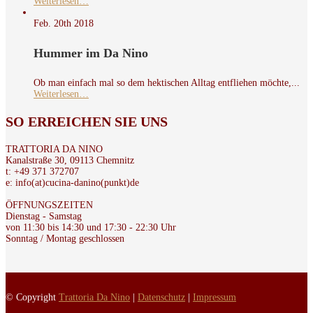
Weiterlesen…
Feb. 20th
2018
Hummer im Da Nino
Ob man einfach mal so dem hektischen Alltag entfliehen möchte,...
Weiterlesen…
SO
ERREICHEN SIE UNS
TRATTORIA DA NINO
Kanalstraße 30, 09113 Chemnitz
t: +49 371 372707
e: info(at)cucina-danino(punkt)de
ÖFFNUNGSZEITEN
Dienstag - Samstag
von 11:30 bis 14:30 und 17:30 - 22:30 Uhr
Sonntag / Montag geschlossen
© Copyright
Trattoria Da Nino
|
Datenschutz
|
Impressum